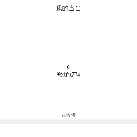
我的当当
值得买
登录/注册
0
关注的店铺
待收货