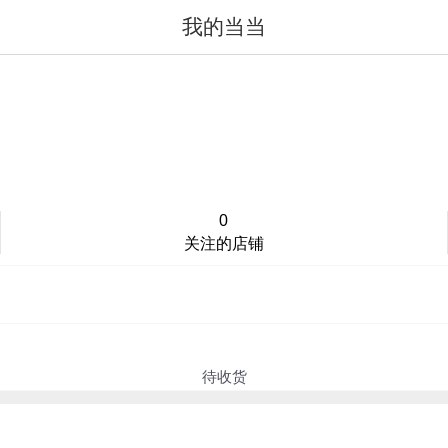
我的当当
值得买
登录/注册
0
关注的店铺
待收货