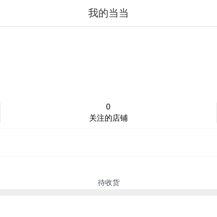
我的当当
值得买
登录/注册
0
关注的店铺
待收货