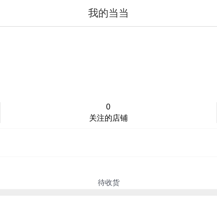
我的当当
值得买
登录/注册
0
关注的店铺
待收货