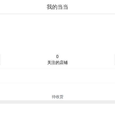
我的当当
值得买
登录/注册
0
关注的店铺
待收货