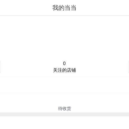
我的当当
值得买
登录/注册
0
关注的店铺
待收货