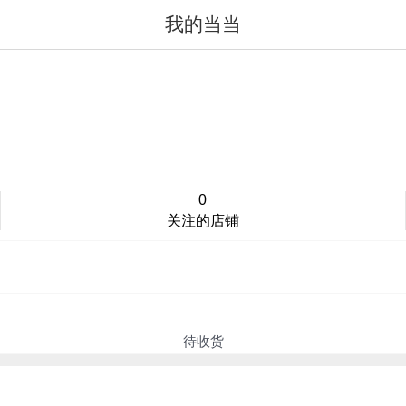
我的当当
值得买
登录/注册
0
关注的店铺
待收货