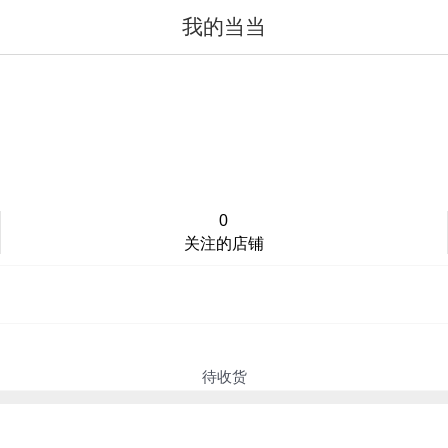
我的当当
值得买
登录/注册
0
关注的店铺
待收货