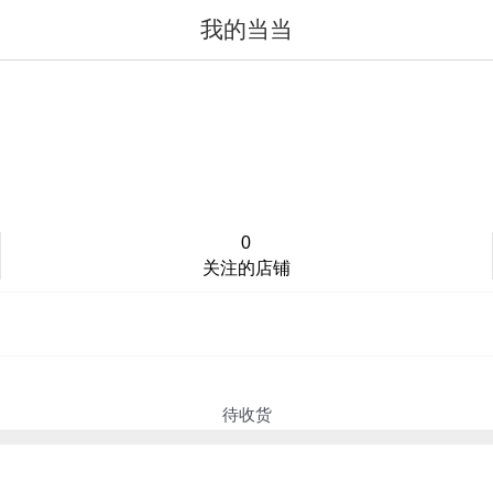
我的当当
值得买
登录/注册
0
关注的店铺
待收货