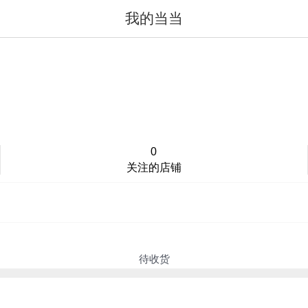
我的当当
值得买
登录/注册
0
关注的店铺
待收货