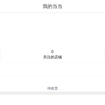
我的当当
值得买
登录/注册
0
关注的店铺
待收货