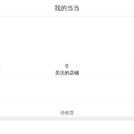
我的当当
值得买
登录/注册
0
关注的店铺
待收货